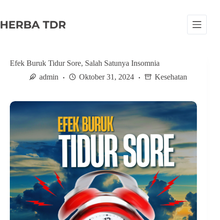
S
k
i
p
t
o
c
Efek Buruk Tidur Sore, Salah Satunya Insomnia
o
admin
Oktober 31, 2024
Kesehatan
n
t
e
n
t