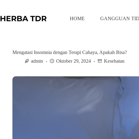
S
k
i
HOME
GANGGUAN TI
p
t
o
c
o
n
Mengatasi Insomnia dengan Terapi Cahaya, Apakah Bisa?
t
admin
Oktober 29, 2024
Kesehatan
e
n
t