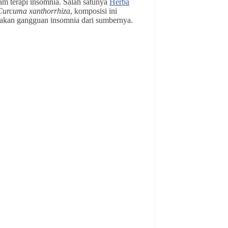
lam terapi insomnia. Salah satunya
Herba
Curcuma xanthorrhiza
, komposisi ini
edakan gangguan insomnia dari sumbernya.