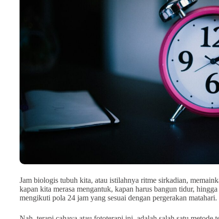
Jam biologis tubuh kita, atau istilahnya ritme sirkadian, mema
kapan kita merasa mengantuk, kapan harus bangun tidur, hingga 
mengikuti pola 24 jam yang sesuai dengan pergerakan matahari.
Nah, terapi cahaya atau fototerapi ini, adalah salah satu metod