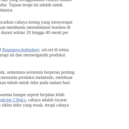
ur. Tujuan terapi ini adalah untuk
ritanya.
ncarkan cahaya terang yang menyerupai
t akan membantu menstimulasi hormon di
durasi sekitar 20 hingga 40 menit per
al
Neuropsychobiology
, sel-sel di retina
erapi ini dan memengaruhi produksi
k, sementara serotonin berperan penting
a menunda produksi melatonin, membuat
kan tubuh untuk tidur pada malam hari.
somnia hampir seperti berjalan lebih
dicine Clinics
, cahaya adalah isyarat
 siklus tidur yang rusak, terapi cahaya