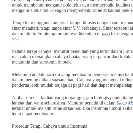
untuk membantu mengatur pola tidur dan memperbaiki kualitas tid
mengatur siklus tidur dengan memperbaiki ritme sirkadian pende
Terapi ini menggunakan kotak lampu khusus dengan cara mema
sinar matahari, tetapi tanpa sinar UV berbahaya. Sinar tersebu
dalam tubuh. Fototerapi umumnya dilakukan di pagi hari dengan 
sesi.
Selama terapi cahaya, menurut penelitian yang terbit dalam jurn
mata akan menangkap cahaya buatan yang terpancar dari kotak t
melatonin dan serotonin di otak.
Melatonin adalah hormon yang membantu penderita merasa kantu
dalam meningkatkan suasana hati. Cahaya yang mengenai retin
penderita lebih mudah terjaga di pagi hari dan dapat mempersiap
Akibat ritme sirkadian yang terganggu, jam biologis penderita in
lambat dari yang seharusnya. Menurut peneliti di dalam
Sleep Me
terkuat untuk melatih ritme sirkadian. Jika insomnia timbul akibat
tentu dapat membantu.
Prosedur Terapi Cahaya untuk Insomnia