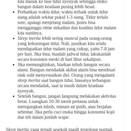
kita masuk ke fase tidur nyenyak sehingga risiko
bangun dalam keadaan pusing lebih besar.
Perhatikan waktu tidur, waktu terbaik untuk tidur
siang adalah sekitar pukul 1-3 siang. Tidur terlalu
sore, apalagi menjelang malam, justru bisa
mengganggu ritme sirkadian dan kualitas tidur malam
kita nantinya.
Sleep inertia
lebih sering muncul pada orang-orang
yang kekurangan tidur. Nah, pastikan kita selalu
mendapatkan tidur malam yang cukup, yaitu 7-8 jam
per hari. Jika bisa, buatlah jadwal tidur, lakukanlah
secara konsisten meski di hari libur sekalipun.
Jika memungkinkan, biarkan tubuh bangun secara
alami. Bangun mendadak akibat alarm bisa membuat
otak sulit menyesuaikan diri. Orang yang mengalami
sleep inertia
saat bangun tidur, biasanya terbangun
secara mendadak, saat ia masih dalam keadaan
nyenyak.
Setelah bangun, jangan langsung melakukan aktivitas
berat. Luangkan 10-30 menit pertama untuk
meregangkan tubuh, minum air putih, atau berjalan
sebentar. Jika perlu cuci muka hingga konsumsi kopi
dan teh dalam jumlah wajar.
Sleep inertia
yang terjadi sesekali masih tergolong normal.