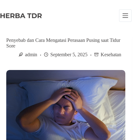
S
k
i
p
t
o
c
Penyebab dan Cara Mengatasi Perasaan Pusing saat Tidur
o
Sore
n
admin
September 5, 2025
Kesehatan
t
e
n
t