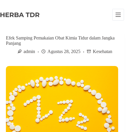
S
k
i
p
t
o
c
Efek Samping Pemakaian Obat Kimia Tidur dalam Jangka
o
Panjang
n
admin
Agustus 28, 2025
Kesehatan
t
e
n
t