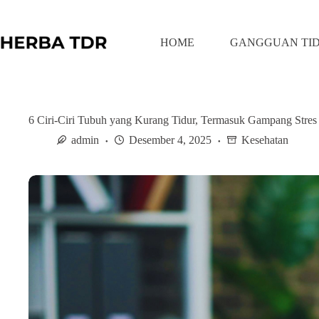
S
k
i
HOME
GANGGUAN TI
p
t
o
c
o
n
6 Ciri-Ciri Tubuh yang Kurang Tidur, Termasuk Gampang Stres
t
admin
Desember 4, 2025
Kesehatan
e
n
t