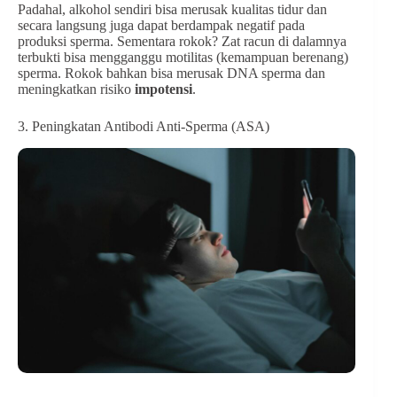
Padahal, alkohol sendiri bisa merusak kualitas tidur dan
secara langsung juga dapat berdampak negatif pada
produksi sperma. Sementara rokok? Zat racun di dalamnya
terbukti bisa mengganggu motilitas (kemampuan berenang)
sperma. Rokok bahkan bisa merusak DNA sperma dan
meningkatkan risiko
impotensi
.
3. Peningkatan Antibodi Anti-Sperma (ASA)