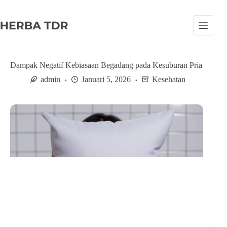
S
k
i
p
t
o
c
Dampak Negatif Kebiasaan Begadang pada Kesuburan Pria
o
admin
Januari 5, 2026
Kesehatan
n
t
e
n
t