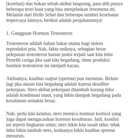
(korelasi) dan bukan sebab-akibat langsung, para ahli punya
beberapa teori kuat yang bisa menjelaskan fenomena ini.
Melansir dari
Hello Sehat
dan beberapa sumber kesehatan
terpercaya lainnya, berikut adalah penjabarannya!
1. Gangguan Hormon Testosteron
Testosteron adalah bahan bakar utama bagi sistem
reproduksi pria. Nah, fakta uniknya, sebagian besar
pelepasan testosteron harian justru terjadi saat kita tidur.
Peneliti curiga jika saat kita begadang, ritme produksi
hormon testosteron ini menjadi kacau.
Akibatnya, kualitas
output
(sperma) pun menurun. Belum
lagi jika alasan kita begadang adalah karena
deadline
pekerjaan. Stres akibat pekerjaan ditambah kurang tidur
adalah kombinasi maut, yang bikin dampak begadang pada
kesuburan semakin besar.
Nah, perlu kita ketahui, stres memicu hormon kortisol yang
juga dapat mengacaukan hormon kesuburan. Jadi, kondisi
ini seperti lingkaran setan; stres bikin kita susah tidur, tidak
tidur bikin tambah stres, keduanya bikin kualitas sperma
menurun.