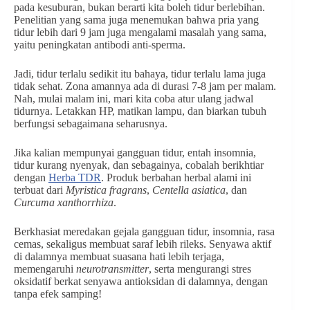
pada kesuburan, bukan berarti kita boleh tidur berlebihan.
Penelitian yang sama juga menemukan bahwa pria yang
tidur lebih dari 9 jam juga mengalami masalah yang sama,
yaitu peningkatan antibodi anti-sperma.
Jadi, tidur terlalu sedikit itu bahaya, tidur terlalu lama juga
tidak sehat. Zona amannya ada di durasi 7-8 jam per malam.
Nah, mulai malam ini, mari kita coba atur ulang jadwal
tidurnya. Letakkan HP, matikan lampu, dan biarkan tubuh
berfungsi sebagaimana seharusnya.
Jika kalian mempunyai gangguan tidur, entah insomnia,
tidur kurang nyenyak, dan sebagainya, cobalah berikhtiar
dengan
Herba TDR
. Produk berbahan herbal alami ini
terbuat dari
Myristica fragrans
,
Centella asiatica
, dan
Curcuma xanthorrhiza
.
Berkhasiat meredakan gejala gangguan tidur, insomnia, rasa
cemas, sekaligus membuat saraf lebih rileks. Senyawa aktif
di dalamnya membuat suasana hati lebih terjaga,
memengaruhi
neurotransmitter
, serta mengurangi stres
oksidatif berkat senyawa antioksidan di dalamnya, dengan
tanpa efek samping!