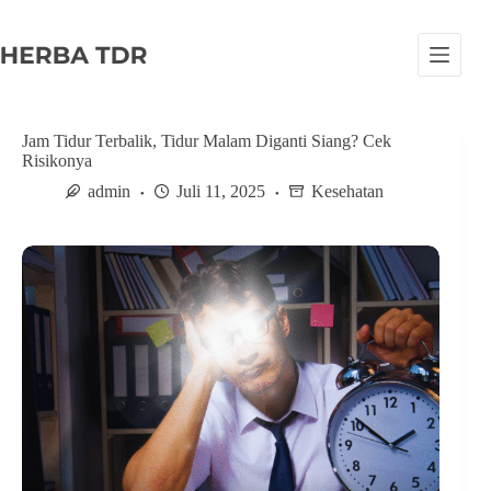
S
k
i
p
t
o
c
Jam Tidur Terbalik, Tidur Malam Diganti Siang? Cek
o
Risikonya
n
admin
Juli 11, 2025
Kesehatan
t
e
n
t