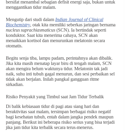
bersifat menambal sebagian defisit energi saja, bukan untuk
menggantikan tidur malam.
Mengutip dari studi dalam
Indian Journal of Clinical
Biochemistry
, otak kita memiliki seberkas jaringan bernama
nucleus suprachiasmaticus
(SCN). Ia bertindak seperti
konduktor. Saat kita menerima cahaya, SCN akan
menaikkan kortisol dan menurunkan melatonin secara
otomatis.
Begitu senja tiba, lampu padam, perintahnya akan dibalik.
Jika kita masih menatap layar biru di tengah malam, SCN
akan mengira belum waktunya tidur. Melatonin tak jadi
naik, suhu inti tubuh gagal menurun, dan sesi perbaikan sel
tidak akan berjalan. Inilah pangkal gangguan ritme
sirkadian.
Risiko Penyakit yang Timbul saat Jam Tidur Terbalik
Di balik kebiasaan tidur di pagi atau siang hari dan
beraktivitas saat malam, tersimpan berbagai risiko negatif
bagi kesehatan tubuh, entah dalam jangka pendek maupun
panjang. Berikut ini beberapa risiko serius yang bisa terjadi
jika jam tidur kita terbalik secara terus-menerus.