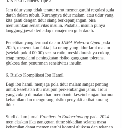
5. Risiko Diabetes Tipe 2
Jam tidur yang tidak teratur turut memengaruhi regulasi gula
darah dalam tubuh. Kurangnya tidur malam, atau tidur yang
kita ganti dengan tidur siang berkepanjangan, bisa
menurunkan sensitivitas insulin. Padahal, insulin punya
tanggung jawab terhadap manajemen gula darah.
Penelitian yang termuat dalam
JAMA Network Open
pada
2025, menemukan fakta jika orang yang tidur larut malam
(setelah pukul 00.00) secara rutin, meski durasinya cukup,
tetap mengalami peningkatan risiko gangguan toleransi
glukosa dan penurunan sensitivitas insulin.
6. Risiko Komplikasi Ibu Hamil
Bagi ibu hamil, menjaga pola tidur malam sangat penting
untuk kesehatan ibu maupun perkembangan janin. Tidur
yang cukup di malam hari membantu keseimbangan hormon
kehamilan dan mengurangi risiko penyakit akibat kurang
tidur.
Studi dalam jurnal
Frontiers in Endocrinology
pada 2024
menjelaskan jika gangguan ritme sirkadian selama masa
kehamilan dapat memengaruhi kontrol glukosa dan tekanan