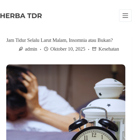
S
k
i
p
t
o
c
Jam Tidur Selalu Larut Malam, Insomnia atau Bukan?
o
admin
Oktober 10, 2025
Kesehatan
n
t
e
n
t