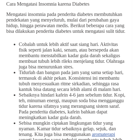
Cara Mengatasi Insomnia karena Diabetes
Mengatasi insomnia pada penderita diabetes membutuhkan
pendekatan yang menyeluruh, mulai dari perubahan gaya
hidup, hingga perawatan medis. Berikut beberapa cara yang
bisa dilakukan penderita diabetes untuk mengatasi sulit tidur.
Cobalah untuk lebih aktif saat siang hari. Aktivitas
fisik seperti jalan kaki, senam, atau bersepeda akan
membantu menstabilkan kadar gula darah sekaligus
membuat tubuh lebih rileks menjelang tidur. Olahraga
juga bisa menurunkan stres.
Tidurlah dan bangun pada jam yang sama setiap hari,
termasuk di akhir pekan. Konsistensi ini membantu
tubuh menyesuaikan ritme sirkadian, sehingga rasa
kantuk bisa datang secara lebih alami di malam hari.
Sebaiknya hindari kafein 4-6 jam sebelum tidur. Kopi,
teh, minuman energi, maupun soda bisa mengganggu
tidur karena sifatnya yang merangsang sistem saraf.
Pada penderita diabetes, kafein bahkan dapat
meningkatkan kadar gula darah.
Sebisa mungkin ciptakan lingkungan tidur yang
nyaman. Kamar tidur sebaiknya gelap, sejuk, dan
tenang. Kita juga bisa menggunakan
aromaterapi
seperti lavender yang terbukti membantu tubuh lebih