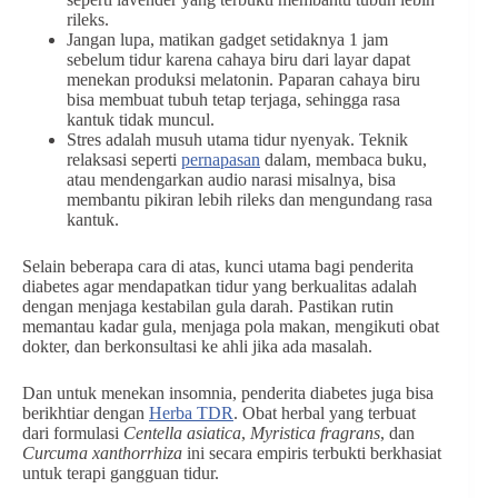
rileks.
Jangan lupa, matikan gadget setidaknya 1 jam
sebelum tidur karena cahaya biru dari layar dapat
menekan produksi melatonin. Paparan cahaya biru
bisa membuat tubuh tetap terjaga, sehingga rasa
kantuk tidak muncul.
Stres adalah musuh utama tidur nyenyak. Teknik
relaksasi seperti
pernapasan
dalam, membaca buku,
atau mendengarkan audio narasi misalnya, bisa
membantu pikiran lebih rileks dan mengundang rasa
kantuk.
Selain beberapa cara di atas, kunci utama bagi penderita
diabetes agar mendapatkan tidur yang berkualitas adalah
dengan menjaga kestabilan gula darah. Pastikan rutin
memantau kadar gula, menjaga pola makan, mengikuti obat
dokter, dan berkonsultasi ke ahli jika ada masalah.
Dan untuk menekan insomnia, penderita diabetes juga bisa
berikhtiar dengan
Herba TDR
. Obat herbal yang terbuat
dari formulasi
Centella asiatica
,
Myristica fragrans
, dan
Curcuma xanthorrhiza
ini secara empiris terbukti berkhasiat
untuk terapi gangguan tidur.