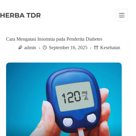
S
k
i
p
t
o
c
Cara Mengatasi Insomnia pada Penderita Diabetes
o
admin
September 16, 2025
Kesehatan
n
t
e
n
t