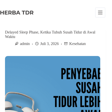
S
k
i
p
t
o
c
Delayed Sleep Phase, Ketika Tubuh Susah Tidur di Awal
o
Waktu
n
admin
Juli 3, 2026
Kesehatan
t
e
n
t