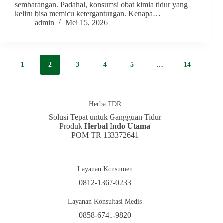
sembarangan. Padahal, konsumsi obat kimia tidur yang
keliru bisa memicu ketergantungan. Kenapa…
admin
Mei 15, 2026
1
2
3
4
5
…
14
Herba TDR
Solusi Tepat untuk Gangguan Tidur
Produk
Herbal Indo Utama
POM TR 133372641
Layanan Konsumen
0812-1367-0233
Layanan Konsultasi Medis
0858-6741-9820