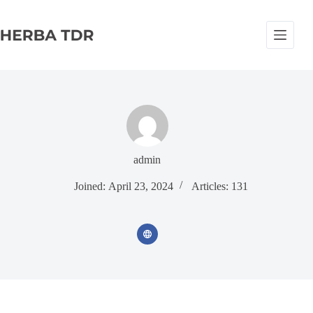
S
k
i
p
t
o
c
o
n
t
e
n
admin
t
Joined: April 23, 2024
Articles: 131